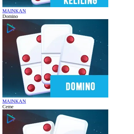
MAINKAN
Domino
MAINKAN
Ceme