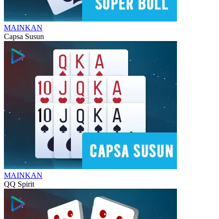
MAINKAN
Capsa Susun
MAINKAN
QQ Spirit