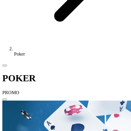
Poker
POKER
PROMO