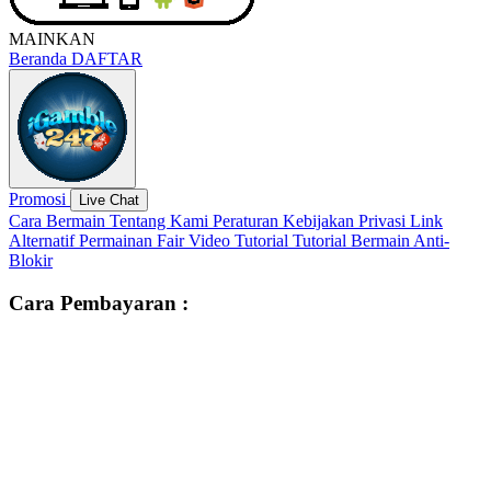
MAINKAN
Beranda
DAFTAR
Promosi
Live Chat
Cara Bermain
Tentang Kami
Peraturan
Kebijakan Privasi
Link
Alternatif
Permainan Fair
Video Tutorial
Tutorial Bermain
Anti-
Blokir
Cara Pembayaran :