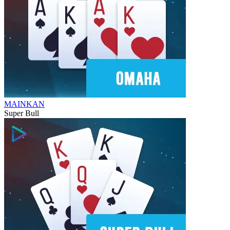
MAINKAN
Super Bull