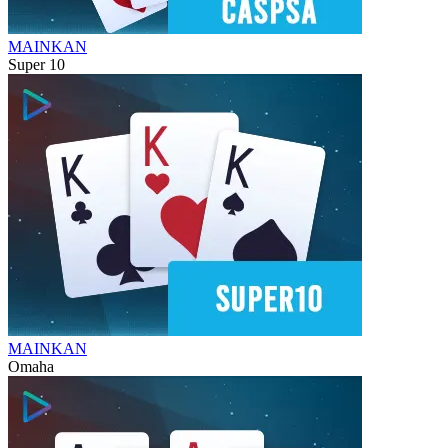
MAINKAN
Super 10
MAINKAN
Omaha