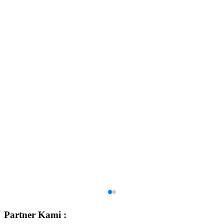
Partner Kami :